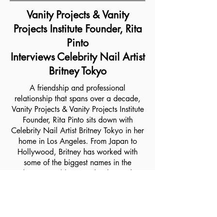
Vanity Projects & Vanity
Projects Institute Founder, Rita
Pinto
Interviews Celebrity Nail Artist
Britney Tokyo
A friendship and professional
relationship that spans over a decade,
Vanity Projects & Vanity Projects Institute
Founder, Rita Pinto sits down with
Celebrity Nail Artist Britney Tokyo in her
home in Los Angeles. From Japan to
Hollywood, Britney has worked with
some of the biggest names in the
industry, in addition to developing her
own product lines with major brands
such as Concelect and Nail Labo. Listen
to Britney and Rita reminisce of coming
up in the Nail game together, how